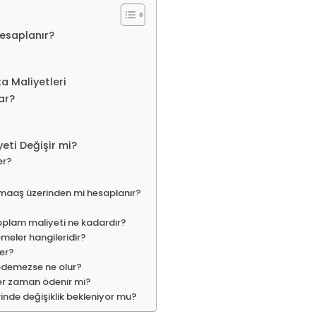
Hesaplanır?
ta Maliyetleri
ar?
yeti Değişir mi?
ler?
 maaş üzerinden mi hesaplanır?
 toplam maliyeti ne kadardır?
meler hangileridir?
ler?
 ödemezse ne olur?
 her zaman ödenir mi?
rinde değişiklik bekleniyor mu?