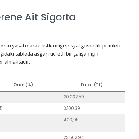
erene Ait Sigorta
verenin yasal olarak üstlendiği sosyal güvenlik primleri
ıdaki tabloda asgari ücretli bir çalışan için
r almaktadır.
Oran (%)
Tutar (TL)
20.002,50
.5
3.100,39
400,05
23.502,94