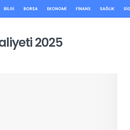
BILGI
BORSA
EKONOMI
FINANS
SAĞLIK
SI
aliyeti 2025