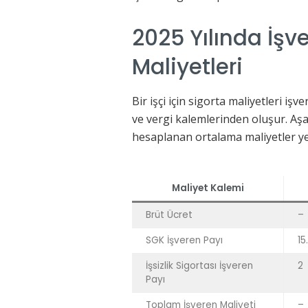
2025 Yılında İşv
Maliyetleri
Bir işçi için sigorta maliyetleri iş
ve vergi kalemlerinden oluşur. Aşağ
hesaplanan ortalama maliyetler ye
Maliyet Kalemi
Brüt Ücret
–
SGK İşveren Payı
15
İşsizlik Sigortası İşveren
2
Payı
Toplam İşveren Maliyeti
–