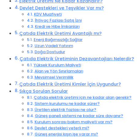
Elektrik Üretimi Ne Kadar Kazandırır?
Devlet Destekleri ve Teşvikler Var mı?
KDV Muafiyeti
İhtiyaç Fazlası Satış İzni
Kredi ve Hibe İmkanları
Çatıda Elektrik Üretimi Avantajlı mı?
Enerji Bağımsızlığı Sağlar
Uzun Vadeli Yatırım
Doğa Dostudur
Çatıda Elektrik Üretiminin Dezavantajları Nelerdir?
Yüksek Kurulum Maliyeti
Alan ve Yön Sınırlamaları
Mevsimsel Verimlilik
Çatıda Elektrik Üretimi Kimler İçin Uygundur?
Sıkça Sorulan Sorular
Çatıda elektrik üretimi için ne kadar alan gerekir?
Sistem kurulumu ne kadar sürer?
Üretilen elektrik fazlası ne olur?
Güneş paneli sistemi ne kadar süre dayanır?
Kurulum sonrası bakım maliyeti var mı?
Devlet destekleri yeterli mi?
Güneş enerjisi kışın işe yarar mı?