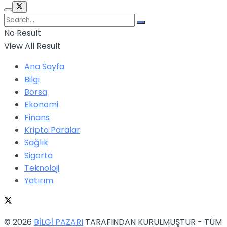
No Result
View All Result
Ana Sayfa
Bilgi
Borsa
Ekonomi
Finans
Kripto Paralar
Sağlık
Sigorta
Teknoloji
Yatırım
© 2026
BİLGİ PAZARI
TARAFINDAN KURULMUŞTUR - TÜM