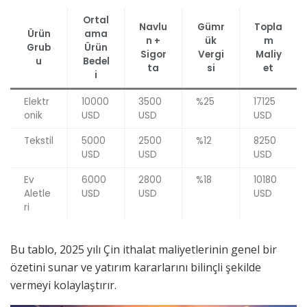
Ortal
Navlu
Gümr
Topla
Ürün
ama
n +
ük
m
Grub
Ürün
Sigor
Vergi
Maliy
u
Bedel
ta
si
et
i
Elektr
10000
3500
%25
17125
onik
USD
USD
USD
Tekstil
5000
2500
%12
8250
USD
USD
USD
Ev
6000
2800
%18
10180
Aletle
USD
USD
USD
ri
Bu tablo, 2025 yılı Çin ithalat maliyetlerinin genel bir
özetini sunar ve yatırım kararlarını bilinçli şekilde
vermeyi kolaylaştırır.