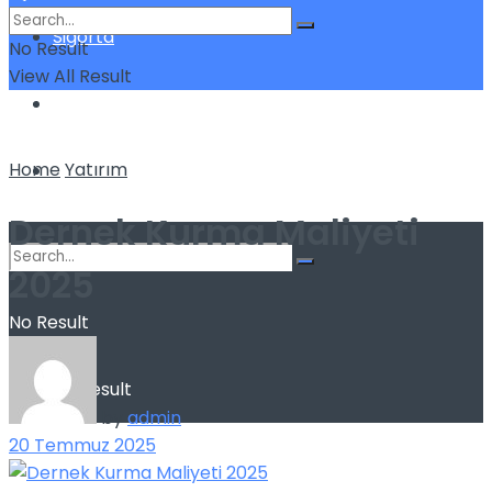
Sigorta
No Result
View All Result
Teknoloji
Home
Yatırım
Yatırım
Dernek Kurma Maliyeti
2025
No Result
View All Result
by
admin
20 Temmuz 2025