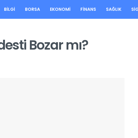
BILGI
BORSA
EKONOMI
FINANS
SAĞLIK
SI
esti Bozar mı?