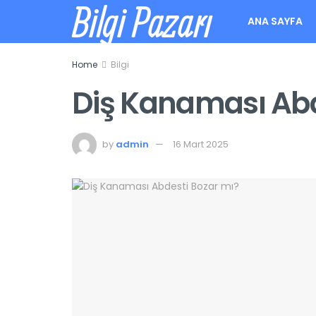
Bilgi Pazarı
ANA SAYFA
Home
Bilgi
Diş Kanaması Abd
by
admin
16 Mart 2025