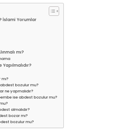
? İslami Yorumlar
lınmalı mı?
Kanama
 Yapılmalıdır?
r mı?
a abdest bozulur mu?
lar ne yapmalıdır?
 pembe ise abdest bozulur mu?
 mu?
abdest almalıdır?
dest bozar mı?
abdest bozulur mu?