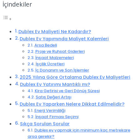
İçindekiler
Dublex Ev Maliyeti Ne Kadardır?
Dublex Ev Yapımında Maliyet Kalemleri
Arsa Bedeli
Proje ve Ruhsat Giderleri
İnşaat Malzemeleri
İşçilik Ücretleri
İç Donanım ve Son İşlemler
2025 Yılına Göre Ortalama Dublex Ev Maliyetleri
Dublex Ev Yatırımı Mantıklı mı?
Kira Getirisi ve Geri Dönüş Süresi
Satış Değeri Artışı
Dublex Ev Yaparken Nelere Dikkat Edilmelidir?
Enerji Verimliliği
İnşaat Firması Seçimi
Sıkça Sorulan Sorular
Dublex ev yapmak için minimum kaç metrekare
arsa gerekir?