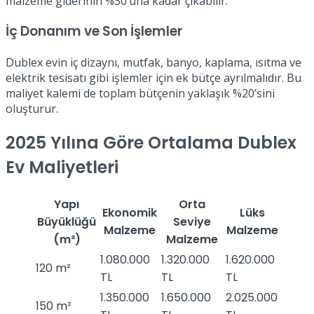
malzeme giderinin %30’una kadar çıkabilir.
İç Donanım ve Son İşlemler
Dublex evin iç dizaynı, mutfak, banyo, kaplama, ısıtma ve
elektrik tesisatı gibi işlemler için ek bütçe ayrılmalıdır. Bu
maliyet kalemi de toplam bütçenin yaklaşık %20’sini
oluşturur.
2025 Yılına Göre Ortalama Dublex
Ev Maliyetleri
Yapı
Orta
Ekonomik
Lüks
Büyüklüğü
Seviye
Malzeme
Malzeme
(m²)
Malzeme
1.080.000
1.320.000
1.620.000
120 m²
TL
TL
TL
1.350.000
1.650.000
2.025.000
150 m²