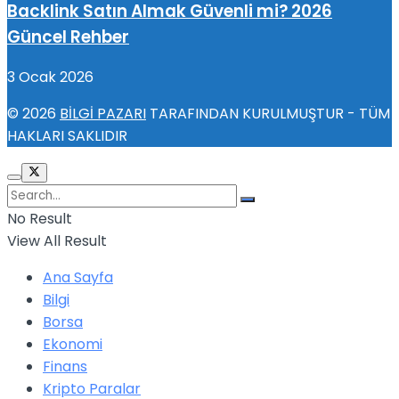
Backlink Satın Almak Güvenli mi? 2026
Güncel Rehber
3 Ocak 2026
© 2026
BİLGİ PAZARI
TARAFINDAN KURULMUŞTUR - TÜM
HAKLARI SAKLIDIR
No Result
View All Result
Ana Sayfa
Bilgi
Borsa
Ekonomi
Finans
Kripto Paralar