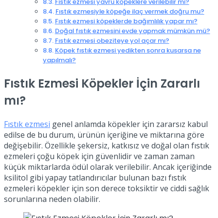
Fıstık ezmesi yavru köpeklere verilebilir mi?
Fıstık ezmesiyle köpeğe ilaç vermek doğru mu?
Fıstık ezmesi köpeklerde bağımlılık yapar mı?
Doğal fıstık ezmesini evde yapmak mümkün mü?
Fıstık ezmesi obeziteye yol açar mı?
Köpek fıstık ezmesi yedikten sonra kusarsa ne
yapılmalı?
Fıstık Ezmesi Köpekler İçin Zararlı
mı?
Fıstık ezmesi
genel anlamda köpekler için zararsız kabul
edilse de bu durum, ürünün içeriğine ve miktarına göre
değişebilir. Özellikle şekersiz, katkısız ve doğal olan fıstık
ezmeleri çoğu köpek için güvenlidir ve zaman zaman
küçük miktarlarda ödül olarak verilebilir. Ancak içeriğinde
ksilitol gibi yapay tatlandırıcılar bulunan bazı fıstık
ezmeleri köpekler için son derece toksiktir ve ciddi sağlık
sorunlarına neden olabilir.