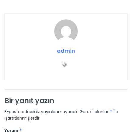
admin
Bir yanıt yazın
E-posta adresiniz yayınlanmayacak.
Gerekli alanlar
*
ile
işaretlenmişlerdir
Yorum
*