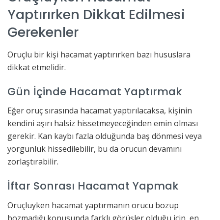
Yaptırırken Dikkat Edilmesi
Gerekenler
Oruçlu bir kişi hacamat yaptırırken bazı hususlara
dikkat etmelidir.
Gün İçinde Hacamat Yaptırmak
Eğer oruç sırasında hacamat yaptırılacaksa, kişinin
kendini aşırı halsiz hissetmeyeceğinden emin olması
gerekir. Kan kaybı fazla olduğunda baş dönmesi veya
yorgunluk hissedilebilir, bu da orucun devamını
zorlaştırabilir.
İftar Sonrası Hacamat Yapmak
Oruçluyken hacamat yaptırmanın orucu bozup
bozmadığı konusunda farklı görüşler olduğu için, en