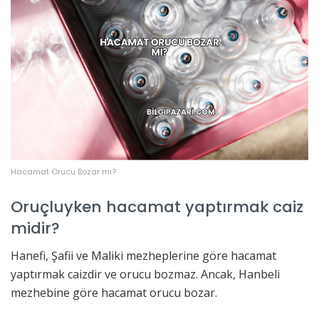
Hacamat Orucu Bozar mı?
Oruçluyken hacamat yaptırmak caiz
midir?
Hanefi, Şafii ve Maliki mezheplerine göre hacamat
yaptırmak caizdir ve orucu bozmaz. Ancak, Hanbeli
mezhebine göre hacamat orucu bozar.