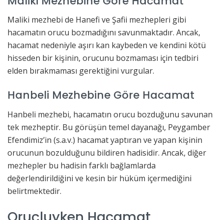
Maliki Mezhebine Göre Hacamat
Maliki mezhebi de Hanefi ve Şafii mezhepleri gibi
hacamatın orucu bozmadığını savunmaktadır. Ancak,
hacamat nedeniyle aşırı kan kaybeden ve kendini kötü
hisseden bir kişinin, orucunu bozmaması için tedbiri
elden bırakmaması gerektiğini vurgular.
Hanbeli Mezhebine Göre Hacamat
Hanbeli mezhebi, hacamatın orucu bozduğunu savunan
tek mezheptir. Bu görüşün temel dayanağı, Peygamber
Efendimiz’in (s.a.v.) hacamat yaptıran ve yapan kişinin
orucunun bozulduğunu bildiren hadisidir. Ancak, diğer
mezhepler bu hadisin farklı bağlamlarda
değerlendirildiğini ve kesin bir hüküm içermediğini
belirtmektedir.
Oruçluyken Hacamat