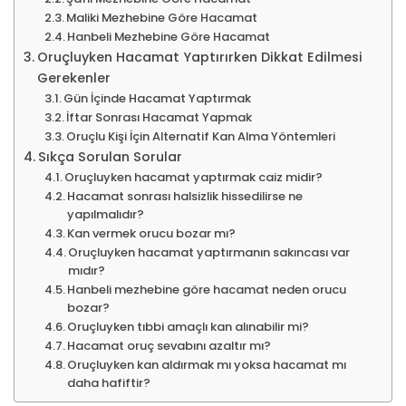
Maliki Mezhebine Göre Hacamat
Hanbeli Mezhebine Göre Hacamat
Oruçluyken Hacamat Yaptırırken Dikkat Edilmesi
Gerekenler
Gün İçinde Hacamat Yaptırmak
İftar Sonrası Hacamat Yapmak
Oruçlu Kişi İçin Alternatif Kan Alma Yöntemleri
Sıkça Sorulan Sorular
Oruçluyken hacamat yaptırmak caiz midir?
Hacamat sonrası halsizlik hissedilirse ne
yapılmalıdır?
Kan vermek orucu bozar mı?
Oruçluyken hacamat yaptırmanın sakıncası var
mıdır?
Hanbeli mezhebine göre hacamat neden orucu
bozar?
Oruçluyken tıbbi amaçlı kan alınabilir mi?
Hacamat oruç sevabını azaltır mı?
Oruçluyken kan aldırmak mı yoksa hacamat mı
daha hafiftir?