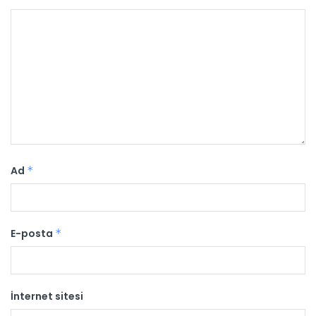
Ad
*
E-posta
*
İnternet sitesi