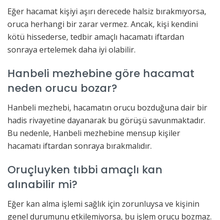
Eğer hacamat kişiyi aşırı derecede halsiz bırakmıyorsa,
oruca herhangi bir zarar vermez. Ancak, kişi kendini
kötü hissederse, tedbir amaçlı hacamatı iftardan
sonraya ertelemek daha iyi olabilir.
Hanbeli mezhebine göre hacamat
neden orucu bozar?
Hanbeli mezhebi, hacamatın orucu bozduğuna dair bir
hadis rivayetine dayanarak bu görüşü savunmaktadır.
Bu nedenle, Hanbeli mezhebine mensup kişiler
hacamatı iftardan sonraya bırakmalıdır.
Oruçluyken tıbbi amaçlı kan
alınabilir mi?
Eğer kan alma işlemi sağlık için zorunluysa ve kişinin
genel durumunu etkilemiyorsa, bu işlem orucu bozmaz.