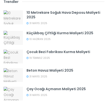
Trendler
10 Metrekare Soğuk Hava Deposu Maliyeti
2025
31 MAYIS 2025
Küçükbaş Çiftliği Kurma Maliyeti 2025
10 HAZIRAN 2025
Çocuk Bezi Fabrikası Kurma Maliyeti
19 TEMMUZ 2025
Beton Havuz Maliyeti 2025
31 MAYIS 2025
Çay Ocağı Açmanın Maliyeti 2025
31 MAYIS 2025