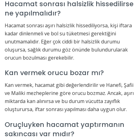
Hacamat sonrası halsizlik hissedilirse
ne yapılmalıdır?
Hacamat sonrası aşırı halsizlik hissediliyorsa, kişi iftara
kadar dinlenmeli ve bol su tüketmesi gerektiğini
unutmamalıdır. Eğer çok ciddi bir halsizlik durumu
oluşursa, sağlık durumu göz önünde bulundurularak
orucun bozulması gerekebilir.
Kan vermek orucu bozar mı?
Kan vermek, hacamat gibi değerlendirilir ve Hanefi, Şafii
ve Maliki mezheplerine göre orucu bozmaz. Ancak, aşırı
miktarda kan alınırsa ve bu durum vücutta zayıflık
oluşturursa, iftar sonrası yapılması daha uygun olur.
Oruçluyken hacamat yaptırmanın
sakıncası var mıdır?