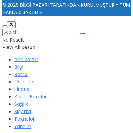
© 2026
BİLGİ PAZARI
TARAFINDAN KURULMUŞTUR - TÜM
HAKLARI SAKLIDIR
No Result
View All Result
Ana Sayfa
Bilgi
Borsa
Ekonomi
Finans
Kripto Paralar
Sağlık
Sigorta
Teknoloji
Yatırım