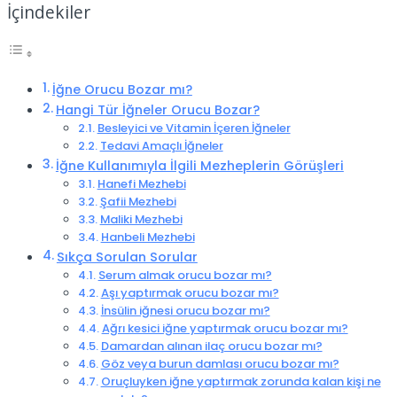
İçindekiler
İğne Orucu Bozar mı?
Hangi Tür İğneler Orucu Bozar?
Besleyici ve Vitamin İçeren İğneler
Tedavi Amaçlı İğneler
İğne Kullanımıyla İlgili Mezheplerin Görüşleri
Hanefi Mezhebi
Şafii Mezhebi
Maliki Mezhebi
Hanbeli Mezhebi
Sıkça Sorulan Sorular
Serum almak orucu bozar mı?
Aşı yaptırmak orucu bozar mı?
İnsülin iğnesi orucu bozar mı?
Ağrı kesici iğne yaptırmak orucu bozar mı?
Damardan alınan ilaç orucu bozar mı?
Göz veya burun damlası orucu bozar mı?
Oruçluyken iğne yaptırmak zorunda kalan kişi ne