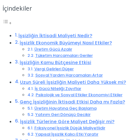
İçindekiler
İşsizliğin İktisadi Maliyeti Nedir?
İşsizlik Ekonomik Büyümeyi Nasıl Etkiler?
Üretim Gücü Azalır
Tüketim Harcamaları Geriler
İşsizliğin Kamu Bütçesine Etkisi
Vergi Gelirleri Düşer
Sosyal Yardım Harcamaları Artar
Uzun Süreli İşsizliğin Maliyeti Daha Yüksek mi?
İş Gücü Niteliği Zayıflar
Psikolojik ve Sosyal Etkiler Ekonomiyi Etkiler
Genç İşsizliğinin İktisadi Etkisi Daha mı Fazla?
Üretim Hayatına Geç Başlama
Yatırım Geri Dönüşü Gecikir
İşsizlik Türlerine Göre Maliyet Değişir mi?
Friksiyonel İşsizlik Düşük Maliyetlidir
Yapısal İşsizlik Kalıcı Etki Yaratır