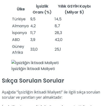
İşsizlik
Yıllık GSYİH Kaybı
Ülke
Oranı (%)
(Milyar $)
Türkiye
9,5
14,5
Almanya
4,2
8,7
İspanya
11,7
28,3
ABD
3,9
42,0
Güney
33,0
25,1
Afrika
İşsizliğin İktisadi Maliyeti
Sıkça Sorulan Sorular
Aşağıda “İşsizliğin İktisadi Maliyeti” ile ilgili sıkça sorulan
sorular ve yanıtları yer almaktadır: