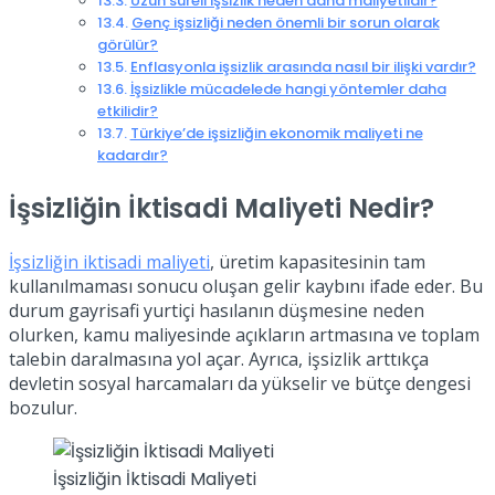
Uzun süreli işsizlik neden daha maliyetlidir?
Genç işsizliği neden önemli bir sorun olarak
görülür?
Enflasyonla işsizlik arasında nasıl bir ilişki vardır?
İşsizlikle mücadelede hangi yöntemler daha
etkilidir?
Türkiye’de işsizliğin ekonomik maliyeti ne
kadardır?
İşsizliğin İktisadi Maliyeti Nedir?
İşsizliğin iktisadi maliyeti
, üretim kapasitesinin tam
kullanılmaması sonucu oluşan gelir kaybını ifade eder. Bu
durum gayrisafi yurtiçi hasılanın düşmesine neden
olurken, kamu maliyesinde açıkların artmasına ve toplam
talebin daralmasına yol açar. Ayrıca, işsizlik arttıkça
devletin sosyal harcamaları da yükselir ve bütçe dengesi
bozulur.
İşsizliğin İktisadi Maliyeti