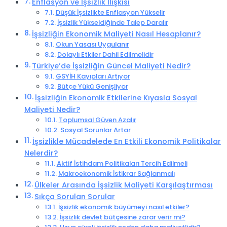
Enflasyon ve İşsizlik İlişkisi
Düşük İşsizlikte Enflasyon Yükselir
İşsizlik Yükseldiğinde Talep Daralır
İşsizliğin Ekonomik Maliyeti Nasıl Hesaplanır?
Okun Yasası Uygulanır
Dolaylı Etkiler Dahil Edilmelidir
Türkiye’de İşsizliğin Güncel Maliyeti Nedir?
GSYİH Kayıpları Artıyor
Bütçe Yükü Genişliyor
İşsizliğin Ekonomik Etkilerine Kıyasla Sosyal
Maliyeti Nedir?
Toplumsal Güven Azalır
Sosyal Sorunlar Artar
İşsizlikle Mücadelede En Etkili Ekonomik Politikalar
Nelerdir?
Aktif İstihdam Politikaları Tercih Edilmeli
Makroekonomik İstikrar Sağlanmalı
Ülkeler Arasında İşsizlik Maliyeti Karşılaştırması
Sıkça Sorulan Sorular
İşsizlik ekonomik büyümeyi nasıl etkiler?
İşsizlik devlet bütçesine zarar verir mi?