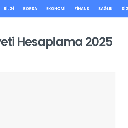
BILGI
BORSA
EKONOMI
FINANS
SAĞLIK
SI
yeti Hesaplama 2025