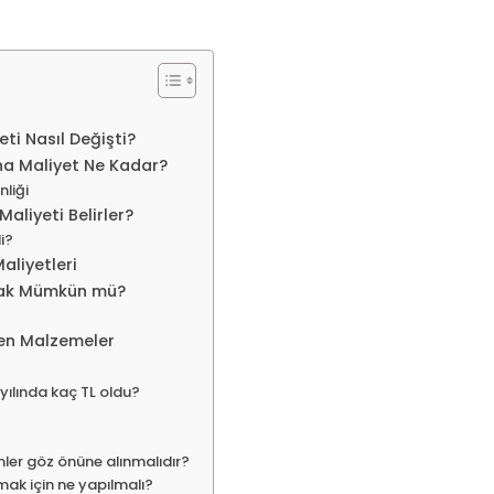
ti Nasıl Değişti?
na Maliyet Ne Kadar?
nliği
aliyeti Belirler?
i?
aliyetleri
mak Mümkün mü?
len Malzemeler
yılında kaç TL oldu?
ler göz önüne alınmalıdır?
ak için ne yapılmalı?