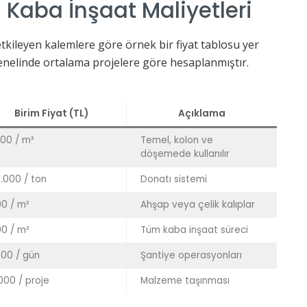
 Kaba İnşaat Maliyetleri
etkileyen kalemlere göre örnek bir fiyat tablosu yer
enelinde ortalama projelere göre hesaplanmıştır.
Birim Fiyat (TL)
Açıklama
500 / m³
Temel, kolon ve
döşemede kullanılır
.000 / ton
Donatı sistemi
0 / m²
Ahşap veya çelik kalıplar
0 / m²
Tüm kaba inşaat süreci
000 / gün
Şantiye operasyonları
000 / proje
Malzeme taşınması