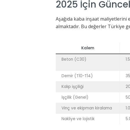
2025 İçin Güncel
Aşağıda kaba inşaat maliyetlerini 
almaktadır. Bu değerler Türkiye g
Kalem
Beton (C30)
1.
Demir (T10-T14)
35
Kalıp işçiliği
20
İşçilik (Genel)
50
Vinç ve ekipman kiralama
1.
Nakliye ve lojistik
5.