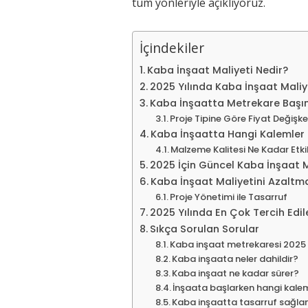
tüm yönleriyle açıklıyoruz.
İçindekiler
Kaba İnşaat Maliyeti Nedir?
2025 Yılında Kaba İnşaat Maliye
Kaba İnşaatta Metrekare Başı
Proje Tipine Göre Fiyat Değişke
Kaba İnşaatta Hangi Kalemler M
Malzeme Kalitesi Ne Kadar Etkil
2025 İçin Güncel Kaba İnşaat M
Kaba İnşaat Maliyetini Azalt
Proje Yönetimi ile Tasarruf
2025 Yılında En Çok Tercih Edi
Sıkça Sorulan Sorular
Kaba inşaat metrekaresi 2025 
Kaba inşaata neler dahildir?
Kaba inşaat ne kadar sürer?
İnşaata başlarken hangi kalem
Kaba inşaatta tasarruf sağlam