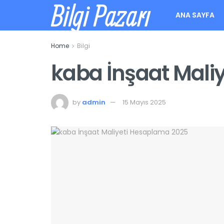
Bilgi Pazarı
ANA SAYFA
Home
Bilgi
kaba İnşaat Mali
by
admin
15 Mayıs 2025