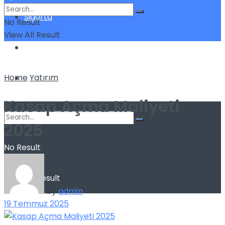
Sigorta
No Result
View All Result
Teknoloji
Home
Yatırım
Yatırım
Kasap Açma Maliyeti
2025
No Result
View All Result
by
admin
19 Temmuz 2025