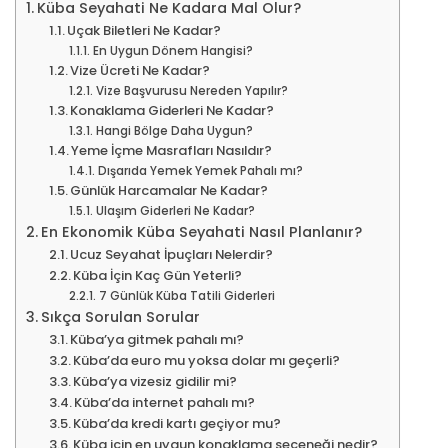
Küba Seyahati Ne Kadara Mal Olur?
Uçak Biletleri Ne Kadar?
En Uygun Dönem Hangisi?
Vize Ücreti Ne Kadar?
Vize Başvurusu Nereden Yapılır?
Konaklama Giderleri Ne Kadar?
Hangi Bölge Daha Uygun?
Yeme İçme Masrafları Nasıldır?
Dışarıda Yemek Yemek Pahalı mı?
Günlük Harcamalar Ne Kadar?
Ulaşım Giderleri Ne Kadar?
En Ekonomik Küba Seyahati Nasıl Planlanır?
Ucuz Seyahat İpuçları Nelerdir?
Küba İçin Kaç Gün Yeterli?
7 Günlük Küba Tatili Giderleri
Sıkça Sorulan Sorular
Küba’ya gitmek pahalı mı?
Küba’da euro mu yoksa dolar mı geçerli?
Küba’ya vizesiz gidilir mi?
Küba’da internet pahalı mı?
Küba’da kredi kartı geçiyor mu?
Küba için en uygun konaklama seçeneği nedir?