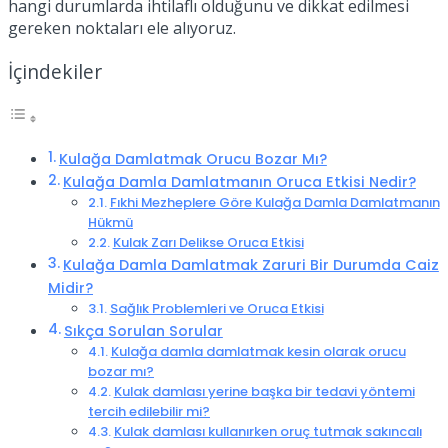
hangi durumlarda ihtilaflı olduğunu ve dikkat edilmesi
gereken noktaları ele alıyoruz.
İçindekiler
Kulağa Damlatmak Orucu Bozar Mı?
Kulağa Damla Damlatmanın Oruca Etkisi Nedir?
Fıkhi Mezheplere Göre Kulağa Damla Damlatmanın
Hükmü
Kulak Zarı Delikse Oruca Etkisi
Kulağa Damla Damlatmak Zaruri Bir Durumda Caiz
Midir?
Sağlık Problemleri ve Oruca Etkisi
Sıkça Sorulan Sorular
Kulağa damla damlatmak kesin olarak orucu
bozar mı?
Kulak damlası yerine başka bir tedavi yöntemi
tercih edilebilir mi?
Kulak damlası kullanırken oruç tutmak sakıncalı