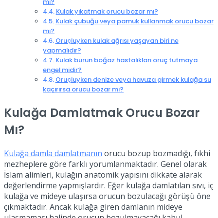
mı?
Kulak yıkatmak orucu bozar mı?
Kulak çubuğu veya pamuk kullanmak orucu bozar
mı?
Oruçluyken kulak ağrısı yaşayan biri ne
yapmalıdır?
Kulak burun boğaz hastalıkları oruç tutmaya
engel midir?
Oruçluyken denize veya havuza girmek kulağa su
kaçırırsa orucu bozar mı?
Kulağa Damlatmak Orucu Bozar
Mı?
Kulağa damla damlatmanın
orucu bozup bozmadığı, fıkhi
mezheplere göre farklı yorumlanmaktadır. Genel olarak
İslam alimleri, kulağın anatomik yapısını dikkate alarak
değerlendirme yapmışlardır. Eğer kulağa damlatılan sıvı, iç
kulağa ve mideye ulaşırsa orucun bozulacağı görüşü öne
çıkmaktadır. Ancak kulağa giren damlanın mideye
ulaşmaması halinde orucun bozulmayacağı kabul