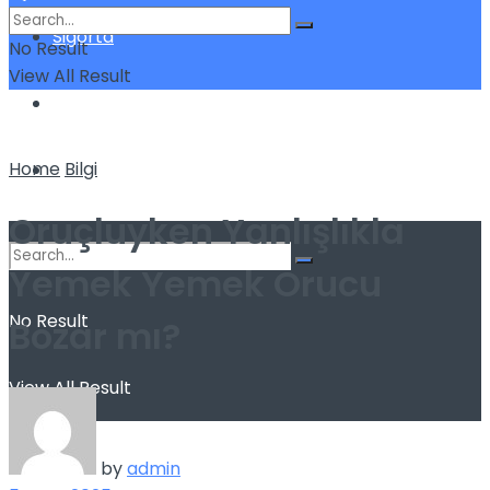
Sigorta
No Result
View All Result
Teknoloji
Home
Bilgi
Yatırım
Oruçluyken Yanlışlıkla
Yemek Yemek Orucu
No Result
Bozar mı?
View All Result
by
admin