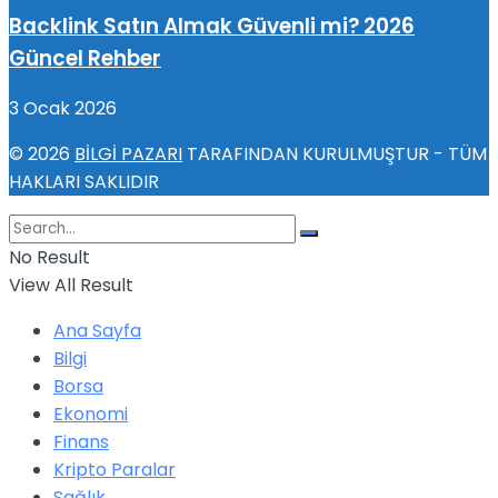
Backlink Satın Almak Güvenli mi? 2026
Güncel Rehber
3 Ocak 2026
© 2026
BİLGİ PAZARI
TARAFINDAN KURULMUŞTUR - TÜM
HAKLARI SAKLIDIR
No Result
View All Result
Ana Sayfa
Bilgi
Borsa
Ekonomi
Finans
Kripto Paralar
Sağlık