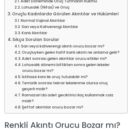
Adet Döneminde Oruç Tutmanın Hükmü
Lohusalık (Nifas) ve Oruç
Oruçlu Kadınlarda Görülen Akıntılar ve Hükümleri
Normal Vajinal Akıntılar
Sarı veya Kahverengi Akıntılar
Kanlı Akıntılar
Sıkça Sorulan Sorular
Sarı veya kahverengi akıntı orucu bozar mı?
Oruçluyken gelen hafif kanlı akıntı ne anlama gelir?
Adet sonrası gelen akıntılar orucu etkiler mi?
Lohusalık dönemi bittikten sonra gelen lekeler
orucu bozar mı?
İstihaze kanı ile oruç tutulabilir mi?
Temizlik sonrası tekrar lekelenme olursa oruç
geçerli midir?
Ramazan’da adet geciktirici ilaç kullanmak caiz
midir?
Şeffaf akıntılar orucu bozar mı?
Renkli Akıntı Orucu Bozar mı?