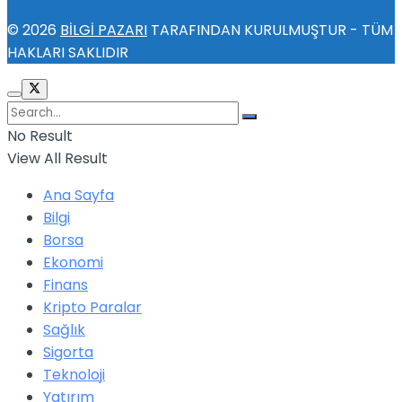
© 2026
BİLGİ PAZARI
TARAFINDAN KURULMUŞTUR - TÜM
HAKLARI SAKLIDIR
No Result
View All Result
Ana Sayfa
Bilgi
Borsa
Ekonomi
Finans
Kripto Paralar
Sağlık
Sigorta
Teknoloji
Yatırım