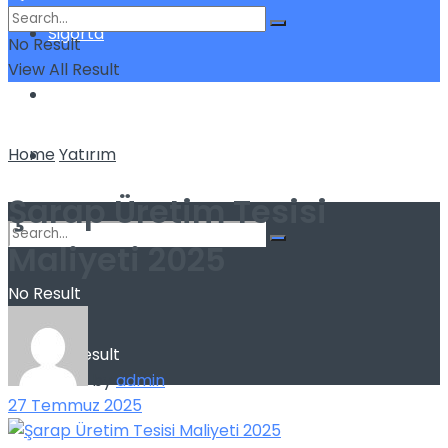
Sigorta
No Result
View All Result
Teknoloji
Home
Yatırım
Yatırım
Şarap Üretim Tesisi
Maliyeti 2025
No Result
View All Result
by
admin
27 Temmuz 2025