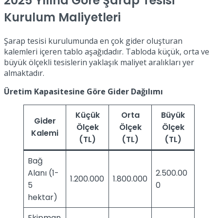
2025 Yılına Göre Şarap Tesisi
Kurulum Maliyetleri
Şarap tesisi kurulumunda en çok gider oluşturan
kalemleri içeren tablo aşağıdadır. Tabloda küçük, orta ve
büyük ölçekli tesislerin yaklaşık maliyet aralıkları yer
almaktadır.
Üretim Kapasitesine Göre Gider Dağılımı
Küçük
Orta
Büyük
Gider
Ölçek
Ölçek
Ölçek
Kalemi
(TL)
(TL)
(TL)
Bağ
Alanı (1-
2.500.00
1.200.000
1.800.000
5
0
hektar)
Ekipman