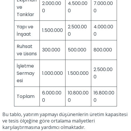
2.000.00
4.500.00
7.000.00
ve
0
0
0
Tanklar
Yapı ve
2.500.00
4.000.00
1.500.000
İnşaat
0
0
Ruhsat
300.000
500.000
800.000
ve Lisans
İşletme
2.500.00
Sermay
1.000.000
1.500.000
0
esi
6.000.00
10.800.00
16.800.00
Toplam
0
0
0
Bu tablo, yatırım yapmayı düşünenlerin üretim kapasitesi
ve tesis ölçeğine göre ortalama maliyetleri
karşılaştırmasına yardımcı olmaktadır.