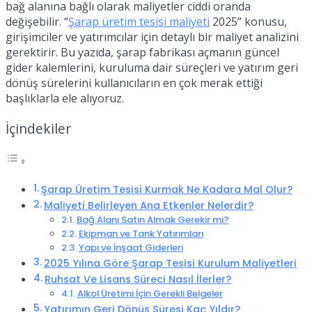
bağ alanına bağlı olarak maliyetler ciddi oranda
değişebilir. “
Şarap üretim tesisi maliyeti
2025” konusu,
girişimciler ve yatırımcılar için detaylı bir maliyet analizini
gerektirir. Bu yazıda, şarap fabrikası açmanın güncel
gider kalemlerini, kuruluma dair süreçleri ve yatırım geri
dönüş sürelerini kullanıcıların en çok merak ettiği
başlıklarla ele alıyoruz.
İçindekiler
Şarap Üretim Tesisi Kurmak Ne Kadara Mal Olur?
Maliyeti Belirleyen Ana Etkenler Nelerdir?
Bağ Alanı Satın Almak Gerekir mi?
Ekipman ve Tank Yatırımları
Yapı ve İnşaat Giderleri
2025 Yılına Göre Şarap Tesisi Kurulum Maliyetleri
Ruhsat Ve Lisans Süreci Nasıl İlerler?
Alkol Üretimi İçin Gerekli Belgeler
Yatırımın Geri Dönüş Süresi Kaç Yıldır?