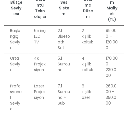
Bütçe
Ses
m
ntü
ma
Seviy
Siste
Maliy
Tekn
Düze
esi
mi
et
olojisi
ni
(TL)
Başla
65 inç
2.1
2
95.00
ngıç
LED
Blueto
kişilik
0 –
Seviy
TV
oth
koltuk
120.00
esi
Set
0
Orta
4K
5.1
4
170.00
Seviy
Projek
Surrou
kişilik
0 –
e
siyon
nd
koltuk
230.0
00
Profe
Lazer
7.1
6
260.0
syone
Projek
Surrou
kişilik
00 –
l
siyon
nd +
özel
350.0
Seviy
Sub
00
e