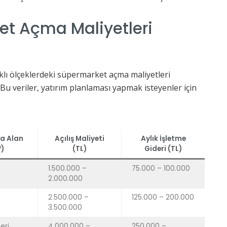
t Açma Maliyetleri
rklı ölçeklerdeki süpermarket açma maliyetleri
u veriler, yatırım planlaması yapmak isteyenler için
a Alan
Açılış Maliyeti
Aylık İşletme
)
(TL)
Gideri (TL)
1.500.000 –
75.000 – 100.000
2.000.000
2.500.000 –
125.000 – 200.000
3.500.000
eri
4.000.000 –
250.000 –