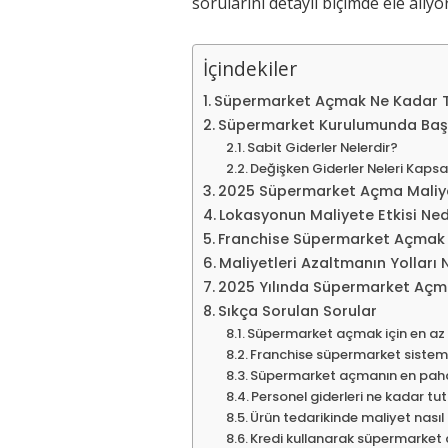
sorularını detaylı biçimde ele alıyo
İçindekiler
Süpermarket Açmak Ne Kadar 
Süpermarket Kurulumunda Başl
Sabit Giderler Nelerdir?
Değişken Giderler Neleri Kaps
2025 Süpermarket Açma Maliyet
Lokasyonun Maliyete Etkisi Ned
Franchise Süpermarket Açmak
Maliyetleri Azaltmanın Yolları 
2025 Yılında Süpermarket Açma
Sıkça Sorulan Sorular
Süpermarket açmak için en az 
Franchise süpermarket sistemi
Süpermarket açmanın en pahal
Personel giderleri ne kadar tu
Ürün tedarikinde maliyet nasıl 
Kredi kullanarak süpermarket