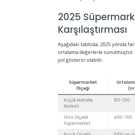
2025 Süpermarke
Karşılaştırması
Aşağıdaki tabloda, 2025 yılında fa
ortalama değerlerle sunulmuştur. B
yol gösterici olabilir.
Süpermarket
Ortalam
Ölçeği
(m²
Küçük Mahalle
150-250
Marketi
Orta Ölçekli
400-700
Süpermarket
Büyük Ölçekli
1000 ve üz