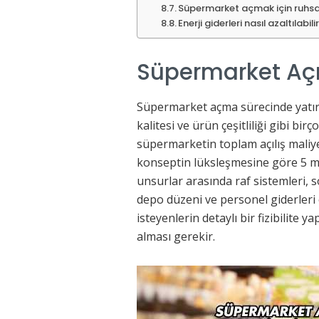
Süpermarket açmak için ruhsat
Enerji giderleri nasıl azaltılabili
Süpermarket Aç
Süpermarket açma sürecinde yatırı
kalitesi ve ürün çeşitliliği gibi bir
süpermarketin toplam açılış mali
konseptin lüksleşmesine göre 5 mil
unsurlar arasında raf sistemleri,
depo düzeni ve personel giderler
isteyenlerin detaylı bir fizibilite
alması gerekir.