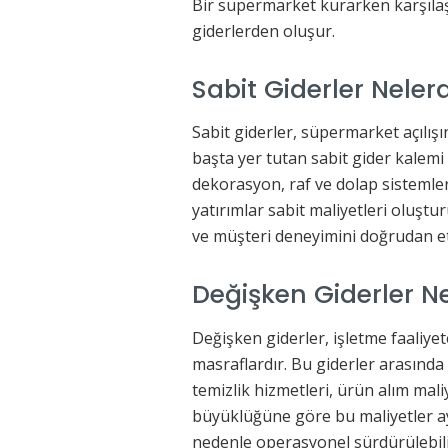
Bir süpermarket kurarken karşılaşı
giderlerden oluşur.
Sabit Giderler Nelerd
Sabit giderler, süpermarket açılış
başta yer tutan sabit gider kalemi 
dekorasyon, raf ve dolap sistemler
yatırımlar sabit maliyetleri oluş
ve müşteri deneyimini doğrudan et
Değişken Giderler N
Değişken giderler, işletme faaliye
masraflardır. Bu giderler arasında
temizlik hizmetleri, ürün alım mal
büyüklüğüne göre bu maliyetler ayl
nedenle operasyonel sürdürülebilirl