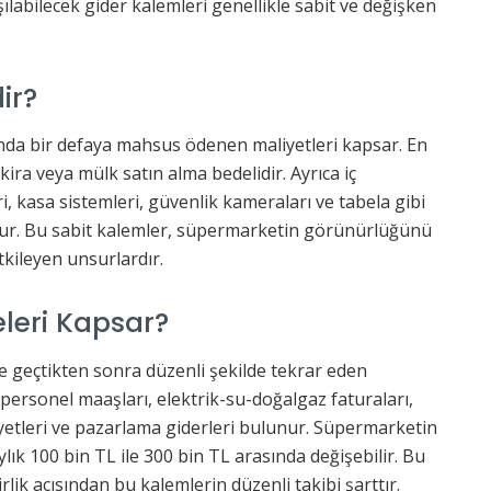
labilecek gider kalemleri genellikle sabit ve değişken
ir?
ında bir defaya mahsus ödenen maliyetleri kapsar. En
kira veya mülk satın alma bedelidir. Ayrıca iç
i, kasa sistemleri, güvenlik kameraları ve tabela gibi
turur. Bu sabit kalemler, süpermarketin görünürlüğünü
kileyen unsurlardır.
eleri Kapsar?
te geçtikten sonra düzenli şekilde tekrar eden
 personel maaşları, elektrik-su-doğalgaz faturaları,
iyetleri ve pazarlama giderleri bulunur. Süpermarketin
ık 100 bin TL ile 300 bin TL arasında değişebilir. Bu
ik açısından bu kalemlerin düzenli takibi şarttır.