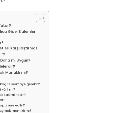
ruz.
Tutar?
ıca Gider Kalemleri
ar?
leri Karşılaştırması
ir?
 Daha mı Uygun?
Nelerdir?
k Mantıklı mı?
kaç TL sermaye gerekir?
 kârlı mı?
ı kalemi nedir?
tar?
optimize edilir?
 açmak mantıklı mı?