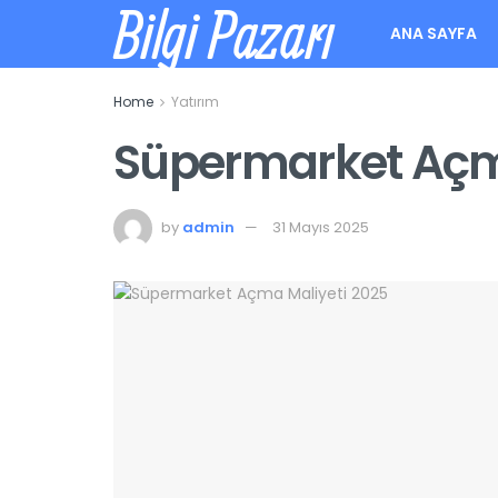
Bilgi Pazarı
ANA SAYFA
Home
Yatırım
Süpermarket Açm
by
admin
31 Mayıs 2025