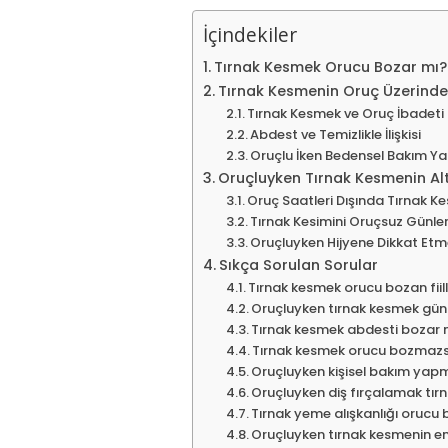
İçindekiler
Tırnak Kesmek Orucu Bozar mı? 
Tırnak Kesmenin Oruç Üzerindek
Tırnak Kesmek ve Oruç İbadeti
Abdest ve Temizlikle İlişkisi
Oruçlu İken Bedensel Bakım 
Oruçluyken Tırnak Kesmenin Alt
Oruç Saatleri Dışında Tırnak K
Tırnak Kesimini Oruçsuz Günle
Oruçluyken Hijyene Dikkat Et
Sıkça Sorulan Sorular
Tırnak kesmek orucu bozan fiil
Oruçluyken tırnak kesmek gü
Tırnak kesmek abdesti bozar 
Tırnak kesmek orucu bozmazsa
Oruçluyken kişisel bakım yapm
Oruçluyken diş fırçalamak tırn
Tırnak yeme alışkanlığı orucu
Oruçluyken tırnak kesmenin 