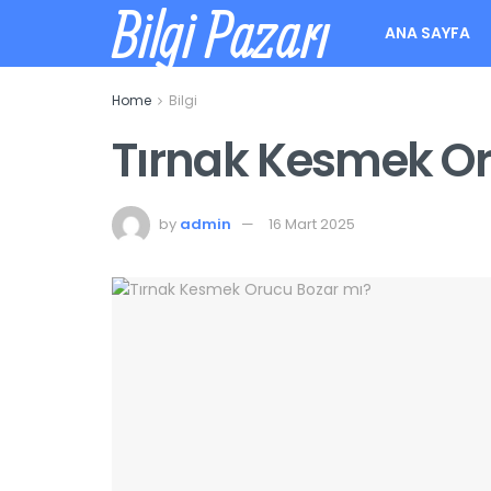
Bilgi Pazarı
ANA SAYFA
Home
Bilgi
Tırnak Kesmek Or
by
admin
16 Mart 2025