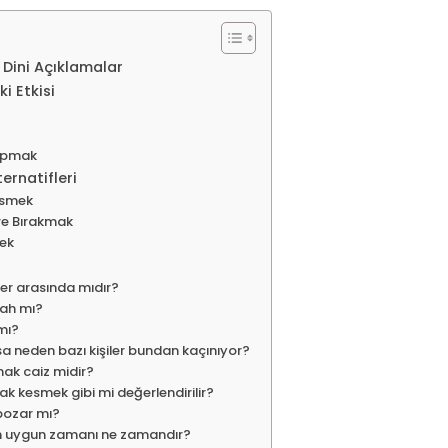
Dini Açıklamalar
i Etkisi
Yapmak
ernatifleri
esmek
re Bırakmak
mek
ler arasında mıdır?
nah mı?
mı?
 neden bazı kişiler bundan kaçınıyor?
ak caiz midir?
ak kesmek gibi mi değerlendirilir?
 bozar mı?
en uygun zamanı ne zamandır?