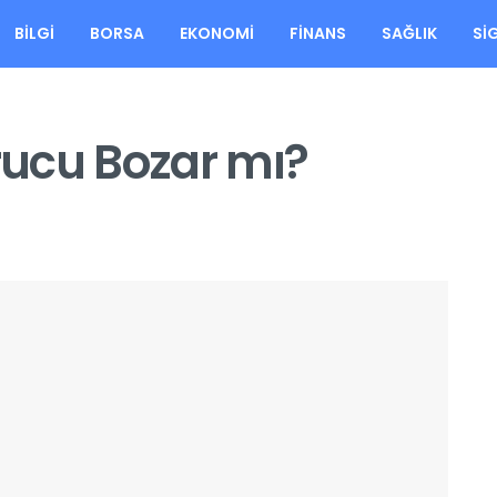
BILGI
BORSA
EKONOMI
FINANS
SAĞLIK
SI
ucu Bozar mı?