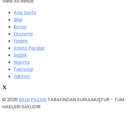
View All Result
Ana Sayfa
Bilgi
Borsa
Ekonomi
Finans
Kripto Paralar
Sağlık
Sigorta
Teknoloji
Yatırım
© 2026
BİLGİ PAZARI
TARAFINDAN KURULMUŞTUR - TÜM
HAKLARI SAKLIDIR