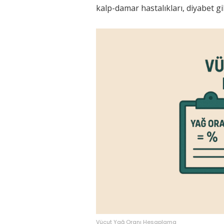
kalp-damar hastalıkları, diyabet gib
Vücut Yağ Oranı Hesaplama