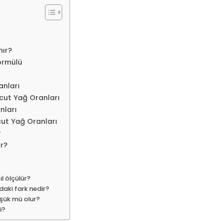
nır?
ormülü
anları
cut Yağ Oranları
nları
cut Yağ Oranları
?
r?
l ölçülür?
daki fark nedir?
üşük mü olur?
i?