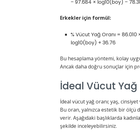
– 97.684 × log10(boy) – 78.
Erkekler için formül:
% Vücut Yağ Oranı = 86.010 ×
log10(boy) + 36.76
Bu hesaplama yöntemi, kolay uygula
Ancak daha doğru sonuçlar için prof
İdeal Vücut Yağ 
İdeal vücut yağ oranı; yaş, cinsiyet
Bu oran, yalnızca estetik bir ölçü
verir. Aşağıdaki başlıklarda kadınla
şekilde inceleyebilirsiniz.