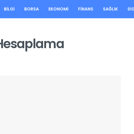
BILGI
BORSA
EKONOMI
FINANS
SAĞLIK
SI
 Hesaplama