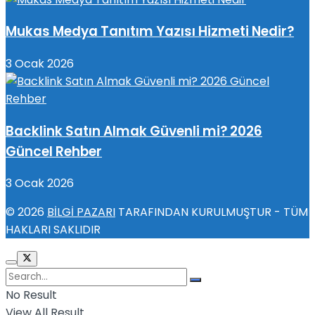
Mukas Medya Tanıtım Yazısı Hizmeti Nedir?
3 Ocak 2026
Backlink Satın Almak Güvenli mi? 2026
Güncel Rehber
3 Ocak 2026
© 2026
BİLGİ PAZARI
TARAFINDAN KURULMUŞTUR - TÜM
HAKLARI SAKLIDIR
No Result
View All Result