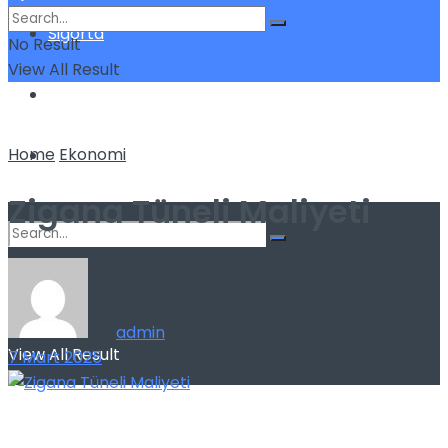
Sigorta
No Result
View All Result
Teknoloji
Home
Ekonomi
Yatırım
Zigana Tüneli Maliyeti
No Result
by
admin
View All Result
7 Mart 2025