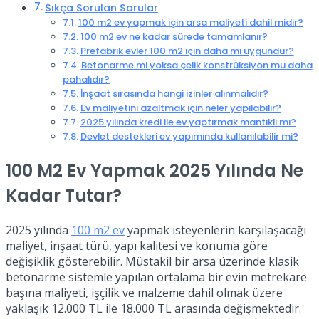
Sıkça Sorulan Sorular
100 m2 ev yapmak için arsa maliyeti dahil midir?
100 m2 ev ne kadar sürede tamamlanır?
Prefabrik evler 100 m2 için daha mı uygundur?
Betonarme mi yoksa çelik konstrüksiyon mu daha
pahalıdır?
İnşaat sırasında hangi izinler alınmalıdır?
Ev maliyetini azaltmak için neler yapılabilir?
2025 yılında kredi ile ev yaptırmak mantıklı mı?
Devlet destekleri ev yapımında kullanılabilir mi?
100 M2 Ev Yapmak 2025 Yılında Ne
Kadar Tutar?
2025 yılında
100 m2 ev
yapmak isteyenlerin karşılaşacağı
maliyet, inşaat türü, yapı kalitesi ve konuma göre
değişiklik gösterebilir. Müstakil bir arsa üzerinde klasik
betonarme sistemle yapılan ortalama bir evin metrekare
başına maliyeti, işçilik ve malzeme dahil olmak üzere
yaklaşık 12.000 TL ile 18.000 TL arasında değişmektedir.