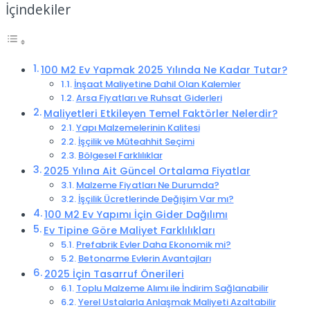
İçindekiler
100 M2 Ev Yapmak 2025 Yılında Ne Kadar Tutar?
İnşaat Maliyetine Dahil Olan Kalemler
Arsa Fiyatları ve Ruhsat Giderleri
Maliyetleri Etkileyen Temel Faktörler Nelerdir?
Yapı Malzemelerinin Kalitesi
İşçilik ve Müteahhit Seçimi
Bölgesel Farklılıklar
2025 Yılına Ait Güncel Ortalama Fiyatlar
Malzeme Fiyatları Ne Durumda?
İşçilik Ücretlerinde Değişim Var mı?
100 M2 Ev Yapımı İçin Gider Dağılımı
Ev Tipine Göre Maliyet Farklılıkları
Prefabrik Evler Daha Ekonomik mi?
Betonarme Evlerin Avantajları
2025 İçin Tasarruf Önerileri
Toplu Malzeme Alımı ile İndirim Sağlanabilir
Yerel Ustalarla Anlaşmak Maliyeti Azaltabilir