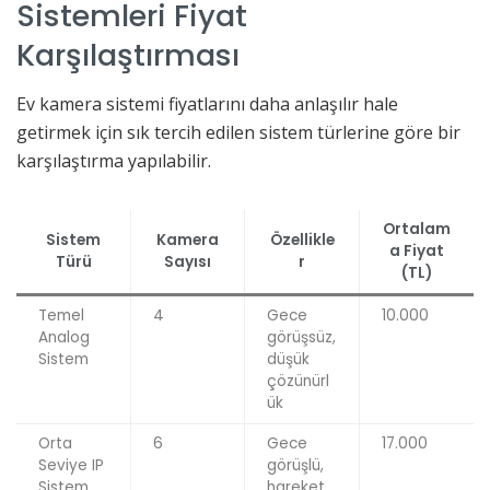
Sistemleri Fiyat
Karşılaştırması
Ev kamera sistemi fiyatlarını daha anlaşılır hale
getirmek için sık tercih edilen sistem türlerine göre bir
karşılaştırma yapılabilir.
Ortalam
Sistem
Kamera
Özellikle
a Fiyat
Türü
Sayısı
r
(TL)
Temel
4
Gece
10.000
Analog
görüşsüz,
Sistem
düşük
çözünürl
ük
Orta
6
Gece
17.000
Seviye IP
görüşlü,
Sistem
hareket