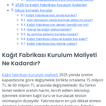
2025’te Kağıt Fabrikası Kurulum Giderleri
Sıkça Sorulan Sorular
Kağıt fabrikası kaç ayda kurulur?
Geri dönüşüm tesisi kurmak daha mı ucuz?
Kağıt fabrikası için devlet teşviği var mı?
Hangi tip kağıt daha karlıdır?
Su arıtma sistemi zorunlu mudur?
Kağıt fabrikası yılda ne kadar kar eder?
Kağıt fabrikası kaç kişiyle çalışır?
Kağıt Fabrikası Kurulum Maliyeti
Ne Kadardır?
Kağıt fabrikası kurulum maliyeti
2025 yılında üretim
kapasitesine göre değişmekle birlikte ortalama 15 milyon
TL ile 60 milyon TL arasında değişmektedir. Bu farkın
temel nedeni üretim hacmi, tercih edilen teknoloji,
işlenmek istenen kağıt türü ve kurulacak tesisin
otomasyon düzeyidir. Yatırımcıların en çok dikkat etmesi