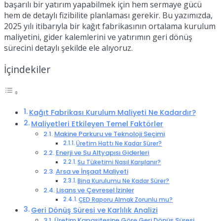
başarılı bir yatırım yapabilmek için hem sermaye gücü
hem de detaylı fizibilite planlaması gerekir. Bu yazımızda,
2025 yılı itibarıyla bir kağıt fabrikasının ortalama kurulum
maliyetini, gider kalemlerini ve yatırımın geri dönüş
sürecini detaylı şekilde ele alıyoruz.
İçindekiler
Kağıt Fabrikası Kurulum Maliyeti Ne Kadardır?
Maliyetleri Etkileyen Temel Faktörler
Makine Parkuru ve Teknoloji Seçimi
Üretim Hattı Ne Kadar Sürer?
Enerji ve Su Altyapısı Giderleri
Su Tüketimi Nasıl Karşılanır?
Arsa ve İnşaat Maliyeti
Bina Kurulumu Ne Kadar Sürer?
Lisans ve Çevresel İzinler
ÇED Raporu Almak Zorunlu mu?
Geri Dönüş Süresi ve Karlılık Analizi
Üretim Kapasitesine Göre Geri Dönüş Süresi